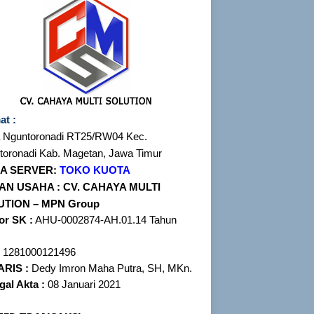
at :
 Nguntoronadi RT25/
RW04 Kec.
toronadi
Kab. Magetan, Jawa Timur
A SERVER:
TOKO KUOTA
AN USAHA :
CV. CAHAYA MULTI
UTION
–
MPN Group
r SK :
AHU-0002874-AH.01.14 Tahun
1281000121496
RIS :
Dedy Imron Maha Putra, SH, MKn.
gal Akta :
08 Januari 2021