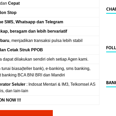
dan
Cepat
CHA
Non Stop
one SMS, Whatsapp dan Telegram
gkap, beragam dan lebih bervariatif
rbaru
, menjadikan transaksi pulsa lebih stabil
FOL
dan Cetak Struk PPOB
 dapat dilakukan sendiri oleh setiap Agen kami.
n tunai biasa(teller bank), e-banking, sms banking,
et banking BCA BNI BRI dan Mandiri
BAN
rator Seluler
: Indosat Mentari & IM3, Telkomsel AS
is, dan lain-lain
N NOW !!!