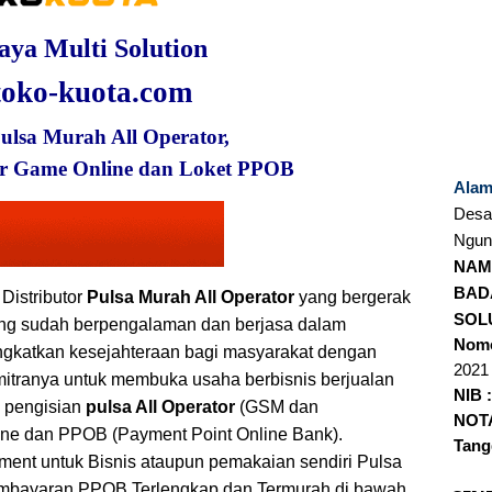
aya Multi Solution
oko-kuota.com
Pulsa Murah All Operator,
r Game Online dan Loket PPOB
Alam
Desa
Ngun
NAM
BAD
Distributor
Pulsa Murah All Operator
yang bergerak
SOL
 yang sudah berpengalaman dan berjasa dalam
Nomo
katkan kesejahteraan bagi masyarakat dengan
2021
tranya untuk membuka usaha berbisnis berjualan
NIB :
: pengisian
pulsa All Operator
(GSM dan
NOTA
ne dan PPOB (Payment Point Online Bank).
Tang
ment untuk Bisnis ataupun pemakaian sendiri Pulsa
Pembayaran PPOB Terlengkap dan Termurah di bawah