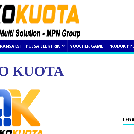
RANSAKSI
PULSA ELEKTRIK
VOUCHER GAME
PRODUK PP
O KUOTA
LEG