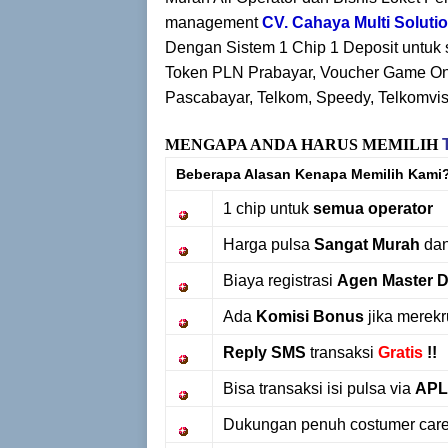
management
CV. Cahaya Multi Soluti
Dengan Sistem 1 Chip 1 Deposit untuk s
Token PLN Prabayar, Voucher Game O
Pascabayar, Telkom, Speedy, Telkomvis
MENGAPA ANDA HARUS MEMILIH
Beberapa Alasan Kenapa Memilih Kami
1 chip untuk
semua operator
Harga pulsa
Sangat Murah
da
Biaya registrasi
Agen Master D
Ada
Komisi Bonus
jika merekru
Reply SMS
transaksi
Gratis
!!
Bisa transaksi isi pulsa via
APL
Dukungan penuh costumer care