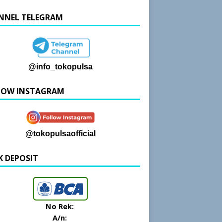
NNEL TELEGRAM
@info_tokopulsa
LOW INSTAGRAM
@tokopulsaofficial
K DEPOSIT
No Rek:
A/n: