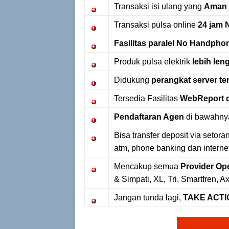
Transaksi isi ulang yang
Aman
Transaksi pulsa online
24 jam 
Fasilitas paralel No Handph
Produk pulsa elektrik
lebih len
Didukung
perangkat server te
Tersedia Fasilitas
WebReport 
Pendaftaran Agen
di bawahnya
Bisa transfer deposit via setora
atm, phone banking dan intern
Mencakup semua
Provider Ope
& Simpati, XL, Tri, Smartfren, Ax
Jangan tunda lagi,
TAKE ACTIO