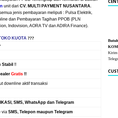
CEN
on
unit dari
CV. MULTI PAYMENT NUSANTARA
.
emua jenis pembayaran meliputi : Pulsa Elektrik,
nline dan Pembayaran Tagihan PPOB (PLN
ion, Indovision, AORA TV dan ADIRA Finance).
TOKO KUOTA
???
Butuh
?
KOM.
Kirim
Teleg
n
Stabil
!!
CUS
ealer
Gratis
!!
t downline aktif transaksi
IKASI, SMS, WhatsApp dan Telegram
 via
SMS, Telepon maupun Telegram